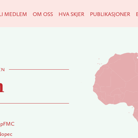
LI MEDLEM
OM OSS
HVA SKJER
PUBLIKASJONER
y
en
n
ipFMC
Nopec