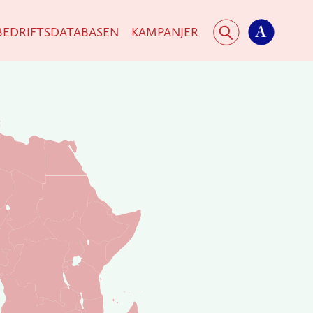
SØK
AFRIKA.NO
A
BEDRIFTSDATABASEN
KAMPANJER