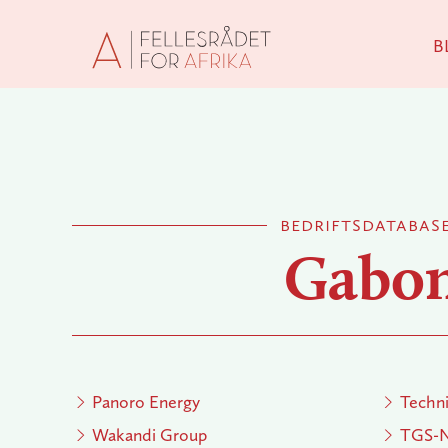
B
Men
bedriftsdatabas
Gabo
Panoro Energy
Techn
Wakandi Group
TGS-