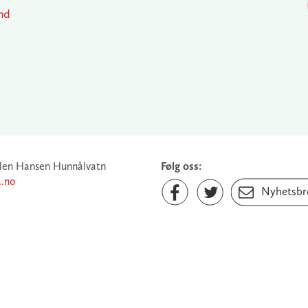
nd
len Hansen Hunnålvatn
Følg oss:
a.no
Facebook
Twitter
Nyhetsbrev


Nyhetsbr
