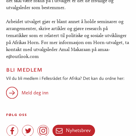
det skal være fokus på i utvalget er det de frivillige og
utvalgsleder som bestemmer.
Arbeidet utvalget gjør er blant annet å holde seminarer og
arrangementer, skrive artikler og gjøre research på
tematikker som er relatert til politiske og sosiale utviklinger
på Afrikas Horn. For mer informasjon om Horn-utvalget, ta
kontakt med utvalgsleder Amal Makaraan på amaa-
e@outlook.com
bli medlem
Vil du bli medlem i Fellesrådet for Afrika? Det kan du ordne her:
Meld deg inn
følg oss
Facebook
Twitter
Instagram
Nyhetsbrev


Nyhetsbrev
