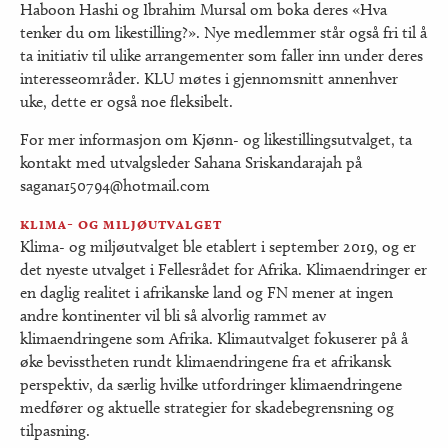
Haboon Hashi og Ibrahim Mursal om boka deres «Hva
tenker du om likestilling?». Nye medlemmer står også fri til å
ta initiativ til ulike arrangementer som faller inn under deres
interesseområder. KLU møtes i gjennomsnitt annenhver
uke, dette er også noe fleksibelt.
For mer informasjon om Kjønn- og likestillingsutvalget, ta
kontakt med utvalgsleder Sahana Sriskandarajah på
sagana150794@hotmail.com
klima- og miljøutvalget
Klima- og miljøutvalget ble etablert i september 2019, og er
det nyeste utvalget i Fellesrådet for Afrika. Klimaendringer er
en daglig realitet i afrikanske land og FN mener at ingen
andre kontinenter vil bli så alvorlig rammet av
klimaendringene som Afrika. Klimautvalget fokuserer på å
øke bevisstheten rundt klimaendringene fra et afrikansk
perspektiv, da særlig hvilke utfordringer klimaendringene
medfører og aktuelle strategier for skadebegrensning og
tilpasning.