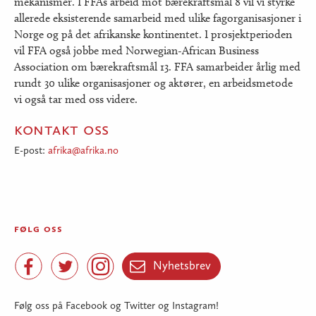
mekanismer. I FFAs arbeid mot bærekraftsmål 8 vil vi styrke
allerede eksisterende samarbeid med ulike fagorganisasjoner i
Norge og på det afrikanske kontinentet. I prosjektperioden
vil FFA også jobbe med Norwegian-African Business
Association om bærekraftsmål 13. FFA samarbeider årlig med
rundt 30 ulike organisasjoner og aktører, en arbeidsmetode
vi også tar med oss videre.
kontakt oss
E-post:
afrika@afrika.no
følg oss
Facebook
Twitter
Instagram
Nyhetsbrev


Nyhetsbrev

Følg oss på Facebook og Twitter og Instagram!