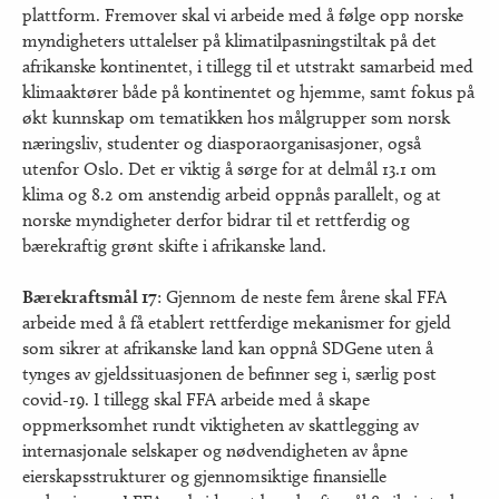
plattform. Fremover skal vi arbeide med å følge opp norske
myndigheters uttalelser på klimatilpasningstiltak på det
afrikanske kontinentet, i tillegg til et utstrakt samarbeid med
klimaaktører både på kontinentet og hjemme, samt fokus på
økt kunnskap om tematikken hos målgrupper som norsk
næringsliv, studenter og diasporaorganisasjoner, også
utenfor Oslo. Det er viktig å sørge for at delmål 13.1 om
klima og 8.2 om anstendig arbeid oppnås parallelt, og at
norske myndigheter derfor bidrar til et rettferdig og
bærekraftig grønt skifte i afrikanske land.
Bærekraftsmål 17
: Gjennom de neste fem årene skal FFA
arbeide med å få etablert rettferdige mekanismer for gjeld
som sikrer at afrikanske land kan oppnå SDGene uten å
tynges av gjeldssituasjonen de befinner seg i, særlig post
covid-19. I tillegg skal FFA arbeide med å skape
oppmerksomhet rundt viktigheten av skattlegging av
internasjonale selskaper og nødvendigheten av åpne
eierskapsstrukturer og gjennomsiktige finansielle