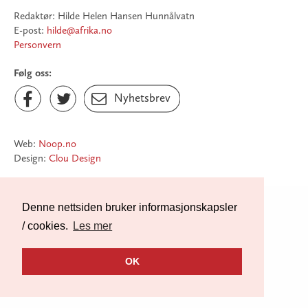
Redaktør: Hilde Helen Hansen Hunnålvatn
E-post:
hilde@afrika.no
Personvern
Følg oss:
Facebook
Twitter
Nyhetsbrev


Nyhetsbrev

Web:
Noop.no
Design:
Clou Design
Denne nettsiden bruker informasjonskapsler
/ cookies.
Les mer
OK