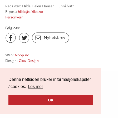
Redaktør: Hilde Helen Hansen Hunnålvatn
E-post:
hilde@afrika.no
Personvern
Følg oss:
Facebook
Twitter
Nyhetsbrev


Nyhetsbrev

Web:
Noop.no
Design:
Clou Design
Denne nettsiden bruker informasjonskapsler
/ cookies.
Les mer
OK